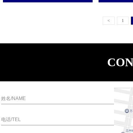
<
1
CON